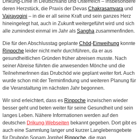
Drikung-Linie in Deutschland und Österreich – insbesondere
deren Herzstück, die Praxis der Devas
Chakrasamvara
und
Vajrayogini
– in die er all seine Kraft und sein ganzes Herz
hineingelegt hat, auch in Zukunft weitergeführt wird und sich
alle zumindest einmal im Jahr als
Sangha
zusammenfinden.
Die für den Abschlusstag geplante
Chöd
-
Einweihung
konnte
Rinpoche
leider nicht mehr durchführen, da er aus
gesundheitlichen Gründen früher abreisen musste. Nach
seiner Abreise führten die anwesenden Mönche und die
TeilnehmerInnen das Drubchöd wie geplant weiter fort. Auch
wurde schon mit der Terminfindung und weiteren Planung für
die Veranstaltung im nächsten Jahr begonnen.
Wir sind erleichtert, dass es
Rinpoche
inzwischen wieder
besser geht und beten weiter für seine Gesundheit und sein
langes Leben. Nähere Informationen werden auf den
deutschen
Drikung-Webseiten
bekannt gegeben. Dort gibt es
auch eine Sammlung langer und kurzer Langlebensgebete
für Drubpön Sonam Jorphel
Rinpoche
, die man