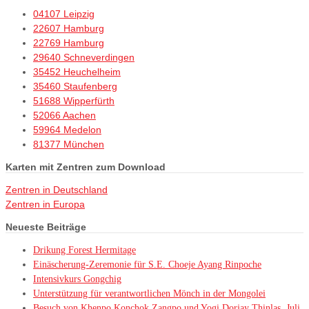
04107 Leipzig
22607 Hamburg
22769 Hamburg
29640 Schneverdingen
35452 Heuchelheim
35460 Staufenberg
51688 Wipperfürth
52066 Aachen
59964 Medelon
81377 München
Karten mit Zentren zum Download
Zentren in Deutschland
Zentren in Europa
Neueste Beiträge
Drikung Forest Hermitage
Einäscherung-Zeremonie für S.E. Choeje Ayang Rinpoche
Intensivkurs Gongchig
Unterstützung für verantwortlichen Mönch in der Mongolei
Besuch von Khenpo Konchok Zangpo und Yogi Dorjay Thinlas, Juli