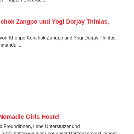
hok Zangpo und Yogi Dorjay Thinlas,
 von Khenpo Konchok Zangpo und Yogi Dorjay Thinlas
hmandu, ...
omadic Girls Hostel
d Freundinnen, liebe Unterstützer und
i 2023 hatten wir hier über unser Herzensprojekt, einem