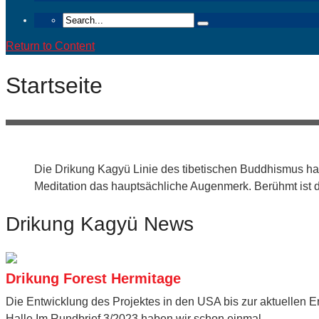
Return to Content
Startseite
Dharmadhara – Das Studien- und Praxisprog
Das Dharmadhara Studien- und Praxisprogramm wurde auf Wun
Die Drikung Kagyü Linie des tibetischen Buddhismus hat
Meditation das hauptsächliche Augenmerk. Berühmt ist die
Drikung Kagyü News
Drikung Forest Hermitage
Die Entwicklung des Projektes in den USA bis zur aktuellen 
Halle Im Rundbrief 3/2023 haben wir schon einmal ...