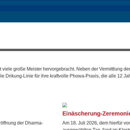
ramm in der Drikung-Linie
sch Seiner Heiligkeit, Drikung Kyabgön Thinle Lhundup, von 
 viele große Meister hervorgebracht. Neben der Vermittlung de
 Drikung-Linie für ihre kraftvolle Phowa-Praxis, die alle 12 Jah
Einäscherung-Zeremonie
Eröffnung der Dharma-
Am 18. Juli 2026, dem hierfür 
ausgewählten Tag, fand im Klost