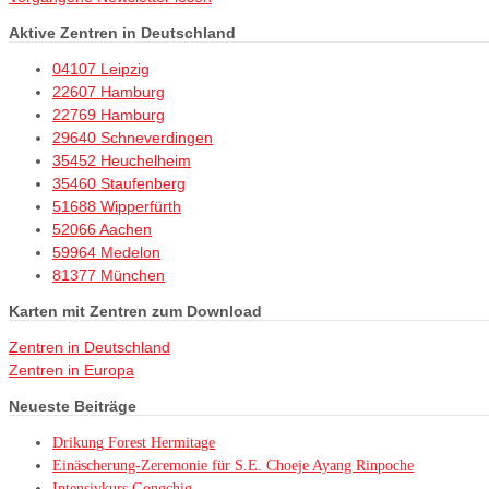
Aktive Zentren in Deutschland
04107 Leipzig
22607 Hamburg
22769 Hamburg
29640 Schneverdingen
35452 Heuchelheim
35460 Staufenberg
51688 Wipperfürth
52066 Aachen
59964 Medelon
81377 München
Karten mit Zentren zum Download
Zentren in Deutschland
Zentren in Europa
Neueste Beiträge
Drikung Forest Hermitage
Einäscherung-Zeremonie für S.E. Choeje Ayang Rinpoche
Intensivkurs Gongchig