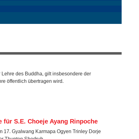
der Drikung-Übersetzergruppe entwickelt und im ...
r Lehre des Buddha, gilt insbesondere der
re öffentlich übertragen wird.
 für S.E. Choeje Ayang Rinpoche
vom 17. Gyalwang Karmapa Ogyen Trinley Dorje
er Thupten Shedrub ...