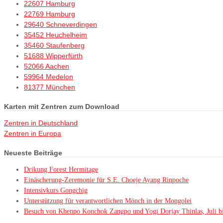
22607 Hamburg
22769 Hamburg
29640 Schneverdingen
35452 Heuchelheim
35460 Staufenberg
51688 Wipperfürth
52066 Aachen
59964 Medelon
81377 München
Karten mit Zentren zum Download
Zentren in Deutschland
Zentren in Europa
Neueste Beiträge
Drikung Forest Hermitage
Einäscherung-Zeremonie für S.E. Choeje Ayang Rinpoche
Intensivkurs Gongchig
Unterstützung für verantwortlichen Mönch in der Mongolei
Besuch von Khenpo Konchok Zangpo und Yogi Dorjay Thinlas, Juli b