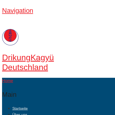
Navigation
Drikung
Kagyü
Deutschland
Home
Main
Startseite
Über uns