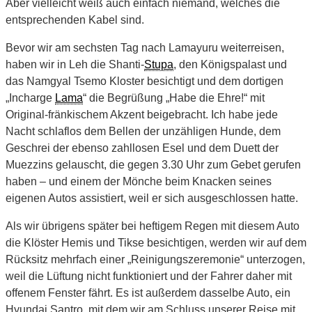
Aber vielleicht weiß auch einfach niemand, welches die
entsprechenden Kabel sind.
Bevor wir am sechsten Tag nach Lamayuru weiterreisen,
haben wir in Leh die Shanti-
Stupa
, den Königspalast und
das Namgyal Tsemo Kloster besichtigt und dem dortigen
„Incharge
Lama
“ die Begrüßung „Habe die Ehre!“ mit
Original-fränkischem Akzent beigebracht. Ich habe jede
Nacht schlaflos dem Bellen der unzähligen Hunde, dem
Geschrei der ebenso zahllosen Esel und dem Duett der
Muezzins gelauscht, die gegen 3.30 Uhr zum Gebet gerufen
haben – und einem der Mönche beim Knacken seines
eigenen Autos assistiert, weil er sich ausgeschlossen hatte.
Als wir übrigens später bei heftigem Regen mit diesem Auto
die Klöster Hemis und Tikse besichtigen, werden wir auf dem
Rücksitz mehrfach einer „Reinigungszeremonie“ unterzogen,
weil die Lüftung nicht funktioniert und der Fahrer daher mit
offenem Fenster fährt. Es ist außerdem dasselbe Auto, ein
Hyundai Santro, mit dem wir am Schluss unserer Reise mit