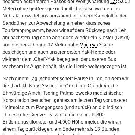
höchsten befahrbaren Passes der Welt (Khardung
La
: 5.602
Meter) ohne größere gesundheitliche Beschwerden. Im
Nubratal erwartet uns am Abend mit einem Kamelritt in den
Sanddünen zur Abwechslung ein eher klassisches
Touristenprogramm, bevor wir auf dem Rückweg nach Leh
am nächsten Tag dann aber doch wieder ein Kloster (Diskit)
und die benachbarte 32 Meter hohe
Maitreya
Statue
besichtigen und auch unserer ersten Yak-Herde oder
vielmehr dem „Chef“-Yak begegnen, der unseren Bus
wachsam im Auge behält, bis die Herde weitergezogen ist.
Nach einem Tag „schöpferischer“ Pause in Leh, an dem wir
die „Ladakh Nuns Association“ und ihre Gründerin, die
Ehrwürdige Amchi Tsering Palmo, zwecks medizinischer
Konsultation besuchen, geht es am letzten Tag vor unserer
Heimreise zum Pangongsee (und zurück) an die indisch-
chinesische Grenze. Da wir für die mehr als 300
Entfernungskilometer und 4.000 Höhenmeter, die wir an
einem Tag zurücklegen, am Ende mehr als 13 Stunden