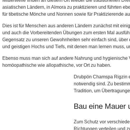
Mittlerweile finden an diesem Ort wieder die traditionellen D
asiatischen Ländern, in Almora zu praktizieren und führten e
für tibetische Mönche und Nonnen sowie für Praktizierende a
Dies ist für Menschen aus anderen Ländern zunächst mit eini
und auch die Vorbereitenden Übungen zum ersten Mal ausführt
Gegensatz zu unseren Gewohnheiten sehr einfach sind, über di
und geistigen Hochs und Tiefs, mit denen man lernen muss, u
Ebenso muss man sich auf andere Nahrung und hygienische Ver
homöopathische wie allopathische, vor Ort zu haben.
Drubpön Chamspa Rigzin ert
notwendig sind. Zu besti
Tradition, um Übertragunge
Bau eine Mauer 
Zum Schutz vor verschiede
Richtungen verteilen und 