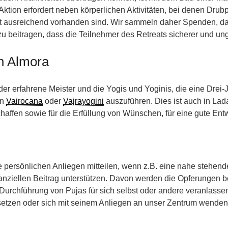
Aktion erfordert neben körperlichen Aktivitäten, bei denen Dru
icht ausreichend vorhanden sind. Wir sammeln daher Spenden, d
u beitragen, dass die Teilnehmer des Retreats sicherer und u
in Almora
u der erfahrene Meister und die Yogis und Yoginis, die eine Dre
on
Vairocana
oder
Vajrayogini
auszuführen. Dies ist auch in Lad
affen sowie für die Erfüllung von Wünschen, für eine gute Ent
 persönlichen Anliegen mitteilen, wenn z.B. eine nahe stehend
anziellen Beitrag unterstützen. Davon werden die Opferungen be
urchführung von Pujas für sich selbst oder andere veranlass
setzen oder sich mit seinem Anliegen an unser Zentrum wenden