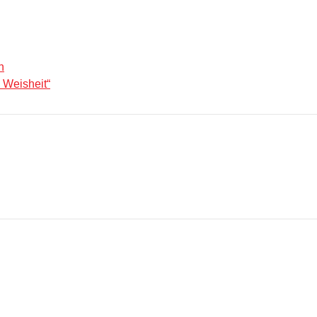
n
 Weisheit“