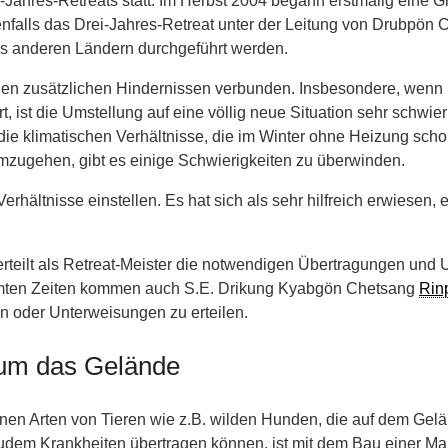
rei-Jahres-Retreats statt. Im Herbst 2004 begann erstmalig ein
benfalls das Drei-Jahres-Retreat unter der Leitung von Drubpön
us anderen Ländern durchgeführt werden.
gen zusätzlichen Hindernissen verbunden. Insbesondere, wenn 
, ist die Umstellung auf eine völlig neue Situation sehr schw
e klimatischen Verhältnisse, die im Winter ohne Heizung schon 
mzugehen, gibt es einige Schwierigkeiten zu überwinden.
hältnisse einstellen. Es hat sich als sehr hilfreich erwiesen
eilt als Retreat-Meister die notwendigen Übertragungen und U
mmten Zeiten kommen auch S.E. Drikung Kyabgön Chetsang
Rin
n oder Unterweisungen zu erteilen.
um das Gelände
nen Arten von Tieren wie z.B. wilden Hunden, die auf dem Gel
zudem Krankheiten übertragen können, ist mit dem Bau einer 