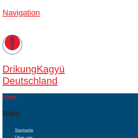
Navigation
Drikung
Kagyü
Deutschland
Home
Main
Startseite
Über uns