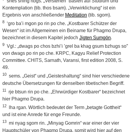
shes shing rtogs. „Verstehen“ basiert auf Studium und
Kontemplation (tib. thos bsam). „Verwirklichung“ ist ein
Ergebnis von anschließender
Meditation
(tib. sgom).
8
‘gro ba’i mgon po rin po che. „Kostbarer Schützer der
Wesen“ ist im Allgemeinen ein Beiname für Phagmo Drupa,
bezeichnet in diesem Kapitel jedoch
Jigten Sumgön
.
9
Vgl.: „dwags po chos bzhi’i ’grel ba khag gsum bzhugs so”
von dwags po rin po che. KRPC, Kagyu Relief Protection
Committee. CHITS, Sarnath, Varansi, first edition 2008, S.
49.
10
sems. „Geist“ und „Geisteshaltung“ sind hier verschiedene
deutsche Übersetzungen für denselben tibetischen Begriff.
11
rje btsun rin po che. „Ehrwürdiger Kostbarer“ bezeichnet
hier Phagmo Drupa.
12
lha rgan. Wörtlich bedeutet der Term „betagte Gottheit“
und ist eine Anrede für enge Freunde.
13
mi nyag sgom rin. „Minyag Gomrin“ war einer der vier
Hauptschüler von Phagmo Drupa, somit wird hier auf den