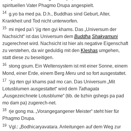
spirituellen Vater Phagmo Drupa angespielt.
14
g.yo ba med pa. D.h., Buddhas sind Geburt, Alter,
Krankheit und Tod nicht unterworfen.
15
mi mjed pa’i ‘jig rten gyi khams. Das „Universum der
Nachsicht“ ist das Universum dem
Buddha
Shakyamuni
zugerechnet wird. Nachsicht ist hier als negative Eigenschaft
zu verstehen, da wir geduldig mit den
Kleshas
umgehen,
statt diese zu beseitigen.
16
stong gsum. Ein Weltensystem ist mit einer Sonne, einem
Mond, einer Erde, einem Berg
Meru
und so fort ausgestattet.
17
‘jig rten gyi khams pad mo can. Das Universum „Mit
Lotusblumen ausgestattet“ wird dem
Tathagata
„Ausgezeichnete Lotusblume“ (tib. de bzhin gshegs pa pad
mo dam pa) zugerech-net.
18
rje gong ma. „Vorangegangener Meister“ steht hier für
Phagmo Drupa.
19
Vgl.: „Bodhicaryavatara. Anleitungen auf dem Weg zur