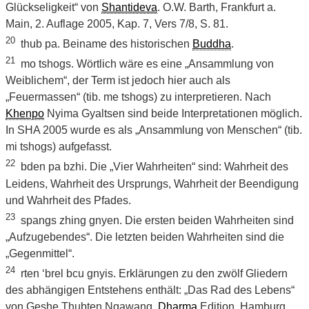
Glückseligkeit“ von
Shantideva
. O.W. Barth, Frankfurt a.
Main, 2. Auflage 2005, Kap. 7, Vers 7/8, S. 81.
20
thub pa. Beiname des historischen
Buddha
.
21
mo tshogs. Wörtlich wäre es eine „Ansammlung von
Weiblichem“, der Term ist jedoch hier auch als
„Feuermassen“ (tib. me tshogs) zu interpretieren. Nach
Khenpo
Nyima Gyaltsen sind beide Interpretationen möglich.
In SHA 2005 wurde es als „Ansammlung von Menschen“ (tib.
mi tshogs) aufgefasst.
22
bden pa bzhi. Die „Vier Wahrheiten“ sind: Wahrheit des
Leidens, Wahrheit des Ursprungs, Wahrheit der Beendigung
und Wahrheit des Pfades.
23
spangs zhing gnyen. Die ersten beiden Wahrheiten sind
„Aufzugebendes“. Die letzten beiden Wahrheiten sind die
„Gegenmittel“.
24
rten ‘brel bcu gnyis. Erklärungen zu den zwölf Gliedern
des abhängigen Entstehens enthält: „Das Rad des Lebens“
von Geshe Thubten Ngawang.
Dharma
Edition, Hamburg,