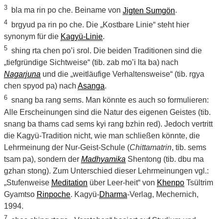
3
bla ma rin po che. Beiname von
Jigten Sumgön
.
4
brgyud pa rin po che. Die „Kostbare Linie“ steht hier
synonym für die
Kagyü-Linie
.
5
shing rta chen po’i srol. Die beiden Traditionen sind die
„tiefgründige Sichtweise“ (tib. zab mo’i lta ba) nach
Nagarjuna
und die „weitläufige Verhaltensweise“ (tib. rgya
chen spyod pa) nach
Asanga
.
6
snang ba rang sems. Man könnte es auch so formulieren:
Alle Erscheinungen sind die Natur des eigenen Geistes (tib.
snang ba thams cad sems kyi rang bzhin red). Jedoch vertritt
die Kagyü-Tradition nicht, wie man schließen könnte, die
Lehrmeinung der Nur-Geist-Schule (
Chittamatrin
, tib. sems
tsam pa), sondern der
Madhyamika
Shentong (tib. dbu ma
gzhan stong). Zum Unterschied dieser Lehrmeinungen vgl.:
„Stufenweise
Meditation
über Leer-heit“ von
Khenpo
Tsültrim
Gyamtso
Rinpoche
. Kagyü-
Dharma
-Verlag, Mechernich,
1994.
7