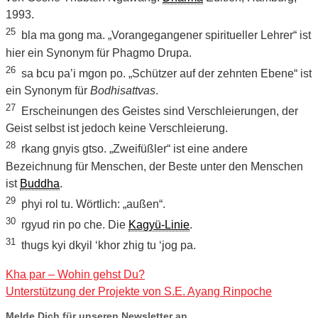
1993.
25
bla ma gong ma. „Vorangegangener spiritueller Lehrer“ ist
hier ein Synonym für Phagmo Drupa.
26
sa bcu pa’i mgon po. „Schützer auf der zehnten Ebene“ ist
ein Synonym für
Bodhisattvas
.
27
Erscheinungen des Geistes sind Verschleierungen, der
Geist selbst ist jedoch keine Verschleierung.
28
rkang gnyis gtso. „Zweifüßler“ ist eine andere
Bezeichnung für Menschen, der Beste unter den Menschen
ist
Buddha
.
29
phyi rol tu. Wörtlich: „außen“.
30
rgyud rin po che. Die
Kagyü-Linie
.
31
thugs kyi dkyil ‘khor zhig tu ‘jog pa.
Kha par – Wohin gehst Du?
Unterstützung der Projekte von S.E. Ayang Rinpoche
Melde Dich für unseren Newsletter an