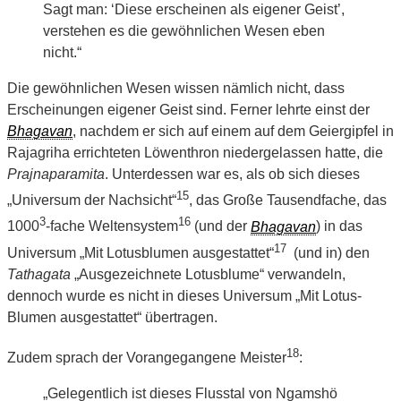
Sagt man: ‘Diese erscheinen als eigener Geist’,
verstehen es die gewöhnlichen Wesen eben
nicht.“
Die gewöhnlichen Wesen wissen nämlich nicht, dass
Erscheinungen eigener Geist sind. Ferner lehrte einst der
Bhagavan
, nachdem er sich auf einem auf dem Geiergipfel in
Rajagriha errichteten Löwenthron niedergelassen hatte, die
Prajnaparamita
. Unterdessen war es, als ob sich dieses
15
„Universum der Nachsicht“
, das Große Tausendfache, das
3
16
1000
-fache Weltensystem
(und der
Bhagavan
) in das
17
Universum „Mit Lotusblumen ausgestattet“
(und in) den
Tathagata
„Ausgezeichnete Lotusblume“ verwandeln,
dennoch wurde es nicht in dieses Universum „Mit Lotus-
Blumen ausgestattet“ übertragen.
18
Zudem sprach der Vorangegangene Meister
:
„Gelegentlich ist dieses Flusstal von Ngamshö