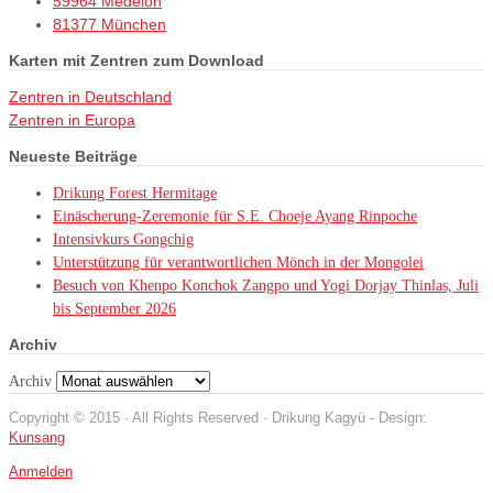
59964 Medelon
81377 München
Karten mit Zentren zum Download
Zentren in Deutschland
Zentren in Europa
Neueste Beiträge
Drikung Forest Hermitage
Einäscherung-Zeremonie für S.E. Choeje Ayang Rinpoche
Intensivkurs Gongchig
Unterstützung für verantwortlichen Mönch in der Mongolei
Besuch von Khenpo Konchok Zangpo und Yogi Dorjay Thinlas, Juli
bis September 2026
Archiv
Archiv
Copyright © 2015 · All Rights Reserved · Drikung Kagyü - Design:
Kunsang
Anmelden