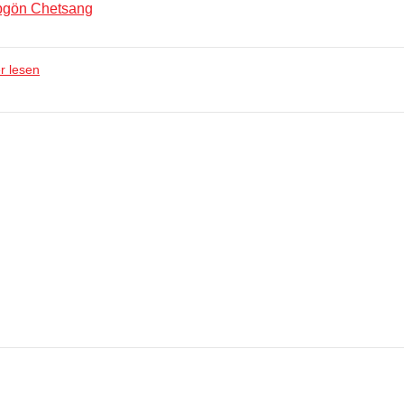
abgön Chetsang
r lesen