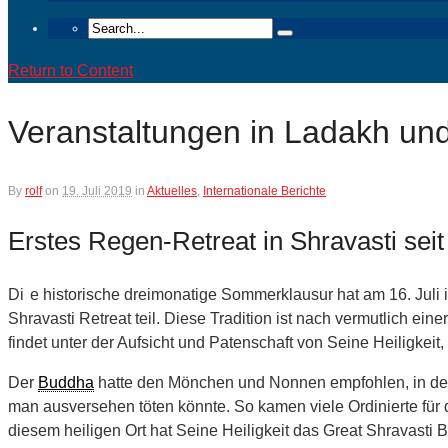
Return to Content
Veranstaltungen in Ladakh un
By
rolf
on
19. Juli 2019
in
Aktuelles
,
Internationale Berichte
Erstes Regen-Retreat in Shravasti sei
Di
e historische dreimonatige Sommerklausur hat am 16. Ju
Shravasti Retreat teil. Diese Tradition ist nach vermutlich
findet unter der Aufsicht und Patenschaft von Seine Heiligk
Der
Buddha
hatte den Mönchen und Nonnen empfohlen, in der
man ausversehen töten könnte. So kamen viele Ordinierte fü
diesem heiligen Ort hat Seine Heiligkeit das Great Shravasti 