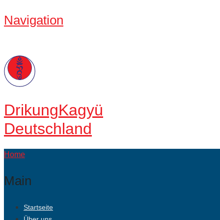
Navigation
Drikung
Kagyü
Deutschland
Home
Main
Startseite
Über uns