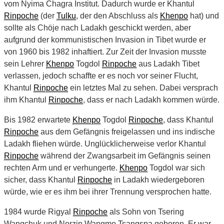
vom Nyima Chagra Institut. Dadurch wurde er Khantul
Rinpoche
(der
Tulku
, der den Abschluss als
Khenpo
hat) und
sollte als Chöje nach Ladakh geschickt werden, aber
aufgrund der kommunistischen Invasion in Tibet wurde er
von 1960 bis 1982 inhaftiert. Zur Zeit der Invasion musste
sein Lehrer
Khenpo
Togdol
Rinpoche
aus Ladakh Tibet
verlassen, jedoch schaffte er es noch vor seiner Flucht,
Khantul
Rinpoche
ein letztes Mal zu sehen. Dabei versprach
ihm Khantul
Rinpoche
, dass er nach Ladakh kommen würde.
Bis 1982 erwartete
Khenpo
Togdol
Rinpoche
, dass Khantul
Rinpoche
aus dem Gefängnis freigelassen und ins indische
Ladakh fliehen würde. Unglücklicherweise verlor Khantul
Rinpoche
während der Zwangsarbeit im Gefängnis seinen
rechten Arm und er verhungerte.
Khenpo
Togdol war sich
sicher, dass Khantul
Rinpoche
in Ladakh wiedergeboren
würde, wie er es ihm bei ihrer Trennung versprochen hatte.
1984 wurde Rigyal
Rinpoche
als Sohn von Tsering
Wangchuk und Norzin Wangmo Tsangspa geboren. Er war