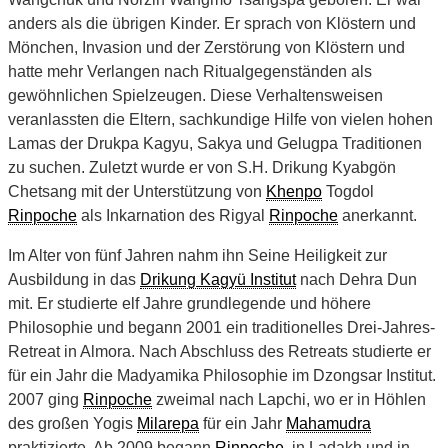
anders als die übrigen Kinder. Er sprach von Klöstern und
Mönchen, Invasion und der Zerstörung von Klöstern und
hatte mehr Verlangen nach Ritualgegenständen als
gewöhnlichen Spielzeugen. Diese Verhaltensweisen
veranlassten die Eltern, sachkundige Hilfe von vielen hohen
Lamas der Drukpa Kagyu, Sakya und Gelugpa Traditionen
zu suchen. Zuletzt wurde er von S.H. Drikung Kyabgön
Chetsang mit der Unterstützung von
Khenpo
Togdol
Rinpoche
als Inkarnation des Rigyal
Rinpoche
anerkannt.
Im Alter von fünf Jahren nahm ihn Seine Heiligkeit zur
Ausbildung in das
Drikung Kagyü Institut
nach Dehra Dun
mit. Er studierte elf Jahre grundlegende und höhere
Philosophie und begann 2001 ein traditionelles Drei-Jahres-
Retreat in Almora. Nach Abschluss des Retreats studierte er
für ein Jahr die Madyamika Philosophie im Dzongsar Institut.
2007 ging
Rinpoche
zweimal nach Lapchi, wo er in Höhlen
des großen Yogis
Milarepa
für ein Jahr
Mahamudra
praktizierte. Ab 2009 begann
Rinpoche
, in Ladakh und in