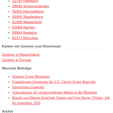
22769 Hamburg
29640 Schneverdingen
35452 Heuchelheim
35460 Staufenberg
51688 Wipperfürth
52066 Aachen
59964 Medelon
81377 München
Karten mit Zentren zum Download
Zentren in Deutschland
Zentren in Europa
Neueste Beiträge
Drikung Forest Hermitage
Einäscherung-Zeremonie für S.E. Choeje Ayang Rinpoche
Intensivkurs Gongchig
Unterstützung für verantwortlichen Mönch in der Mongolei
Besuch von Khenpo Konchok Zangpo und Yogi Dorjay Thinlas, Juli
bis September 2026
Archiv