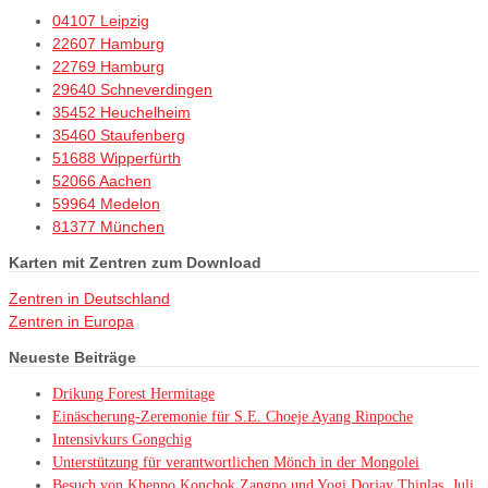
04107 Leipzig
22607 Hamburg
22769 Hamburg
29640 Schneverdingen
35452 Heuchelheim
35460 Staufenberg
51688 Wipperfürth
52066 Aachen
59964 Medelon
81377 München
Karten mit Zentren zum Download
Zentren in Deutschland
Zentren in Europa
Neueste Beiträge
Drikung Forest Hermitage
Einäscherung-Zeremonie für S.E. Choeje Ayang Rinpoche
Intensivkurs Gongchig
Unterstützung für verantwortlichen Mönch in der Mongolei
Besuch von Khenpo Konchok Zangpo und Yogi Dorjay Thinlas, Juli