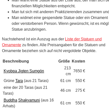
Man wählt eine Statue aus der Liste aus, der man sich 
finanziellen Möglichkeiten entspricht.
Man tut sich mit anderen Praktizierenden zusammen un
Man widmet eine gespendete Statue oder ein Ornamen
oder verstorbenen Person. Wenn gewünscht, ist es mögl
Statue anzubringen.
Nachstehend ist ein Auszug aus der
Liste der Statuen und
Ornamente
zu finden. Alle Preisangaben für die Statuen und
Ornamente beziehen sich auf nicht vergoldete Objekte.
Beschreibung
Größe
Kosten
213
Kyobpa Jigten Sumgön
7650 €
cm
Grüne
Tara
(aus 21 Taras)
61 cm
550 €
eine der 20 Taras (aus 21
46 cm
275 €
Taras)
Buddha
Shakyamuni
(aus 16
61 cm
550 €
Arhats)