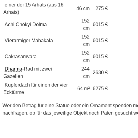
einer der 15 Arhats (aus 16
46 cm
275 €
Arhats)
152
Achi Chökyi Dölma
6015 €
cm
152
Vierarmiger Mahakala
6015 €
cm
152
Cakrasamvara
6015 €
cm
Dharma
-Rad mit zwei
244
2630 €
Gazellen
cm
Kupferdach für einen der vier
64 m²
6275 €
Ecktürme
Wer den Betrag für eine Statue oder ein Ornament spenden mö
nachfragen, ob für das jeweilige Objekt noch Paten gesucht