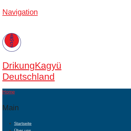
Navigation
Drikung
Kagyü
Deutschland
Home
Main
Startseite
Über uns