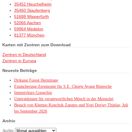
35452 Heuchelheim
35460 Staufenberg
51688 Wipperfürth
52066 Aachen
59964 Medelon
81377 München
Karten mit Zentren zum Download
Zentren in Deutschland
Zentren in Europa
Neueste Beiträge
Drikung Forest Hermitage
Einäscherung-Zeremonie für S.E. Choeje Ayang Rinpoche
Intensivkurs Gongchig
Unterstützung für verantwortlichen Mönch in der Mongolei
Besuch von Khenpo Konchok Zangpo und Yogi Dorjay Thinlas, Juli
bis September 2026
Archiv
Archiv