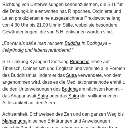
Richtung von Unterweisungen kennenzulernen, die S.H. für
die Drikung-Linie entworfen hat. Rinpoches, Ordinierte und
Laien praktizierten eine ausgezeichnete Praxiswoche lang
von 4.30 Uhr bis 21.00 Uhr in Stille, wobei sie besondere
Gewänder trugen, die von S.H. entworfen worden sind.
„Es war als säße man mit dem
Buddha
in Bodhgaya –
tiefgründig und lebensverändernd.“
S.H. Drikung Kyabgön Chetsang
Rinpoche
lehrte auf
Tibetisch, Chinesisch und Englisch und vereinte alle Formen
des Buddhismus, indem er das
Sutra
verwendete, von dem
angenommen wird, dass es die Medi tationsmethode enthält,
die den Unterweisungen des
Buddha
am nächsten kommt –
das Anapanasati
Sutra
oder das
Sutra
der vollkommenen
Achtsamkeit auf den Atem.
Achtsamkeit, Sichtweisen des Zen und den ganzen Weg bis
Mahamudra
in seinen Erklärungen und Anweisungen
einschließend, leitete er die Lehrer an, wie sie diese Kern-