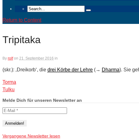
Return to Content
Tripitaka
By
rolf
on
21. September 2016
in
(skr.): ‚Dreikorb‘, die
drei Körbe der Lehre
(→
Dharma
). Sie g
Torma
Tulku
Melde Dich für unseren Newsletter an
Vergangene Newsletter lesen