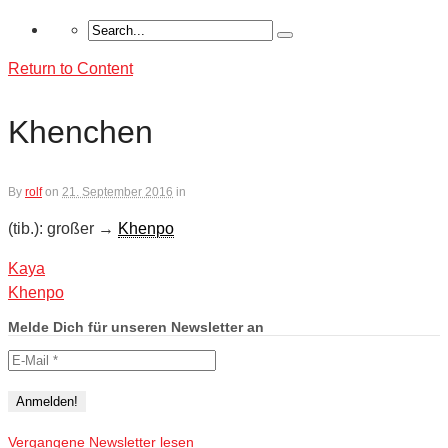
Return to Content
Khenchen
By
rolf
on
21. September 2016
in
(tib.): großer →
Khenpo
Kaya
Khenpo
Melde Dich für unseren Newsletter an
Vergangene Newsletter lesen