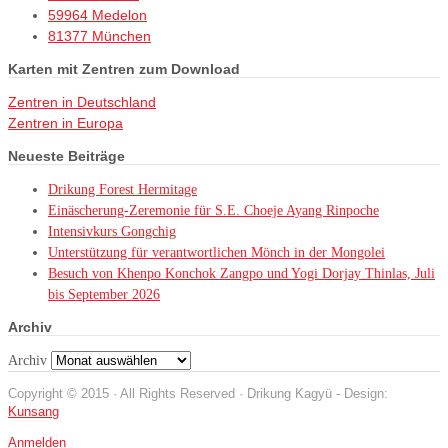
59964 Medelon
81377 München
Karten mit Zentren zum Download
Zentren in Deutschland
Zentren in Europa
Neueste Beiträge
Drikung Forest Hermitage
Einäscherung-Zeremonie für S.E. Choeje Ayang Rinpoche
Intensivkurs Gongchig
Unterstützung für verantwortlichen Mönch in der Mongolei
Besuch von Khenpo Konchok Zangpo und Yogi Dorjay Thinlas, Juli
bis September 2026
Archiv
Archiv
Copyright © 2015 · All Rights Reserved · Drikung Kagyü - Design:
Kunsang
Anmelden