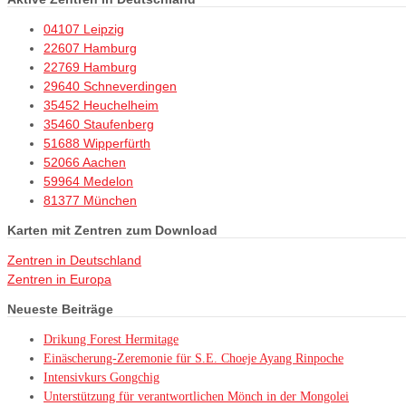
04107 Leipzig
22607 Hamburg
22769 Hamburg
29640 Schneverdingen
35452 Heuchelheim
35460 Staufenberg
51688 Wipperfürth
52066 Aachen
59964 Medelon
81377 München
Karten mit Zentren zum Download
Zentren in Deutschland
Zentren in Europa
Neueste Beiträge
Drikung Forest Hermitage
Einäscherung-Zeremonie für S.E. Choeje Ayang Rinpoche
Intensivkurs Gongchig
Unterstützung für verantwortlichen Mönch in der Mongolei