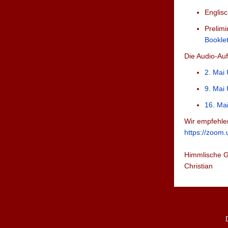
Englisc
Prelimi
Bookle
Die Audio-Au
2. Mai
9. Mai
16. Ma
Wir empfehle
https://zoom
Himmlische 
Christian