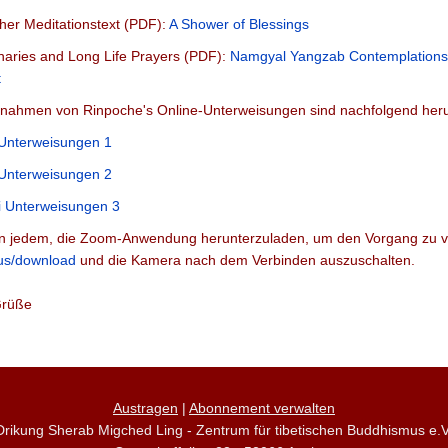
her Meditationstext (PDF):
A Shower of Blessings
naries and Long Life Prayers (PDF):
Namgyal Yangzab Contemplations
t
fnahmen von Rinpoche's Online-Unterweisungen sind nachfolgend heru
 Unterweisungen 1
 Unterweisungen 2
i Unterweisungen 3
n jedem, die Zoom-Anwendung herunterzuladen, um den Vorgang zu v
.us/download
und die Kamera nach dem Verbinden auszuschalten.
Grüße
Austragen
|
Abonnement verwalten
Drikung Sherab Migched Ling - Zentrum für tibetischen Buddhismus e.V