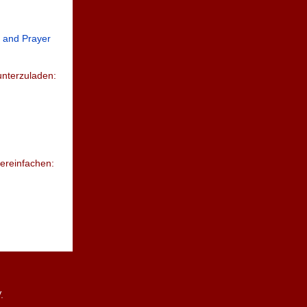
 and Prayer
nterzuladen:
ereinfachen:
.