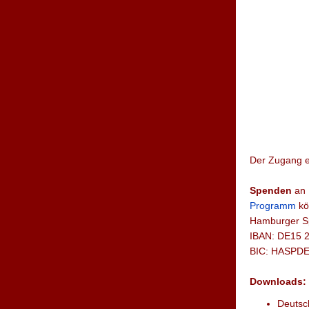
Der Zugang e
Spenden
an 
Programm
kö
Hamburger S
IBAN: DE15 
BIC: HASPD
Downloads:
Deutsc