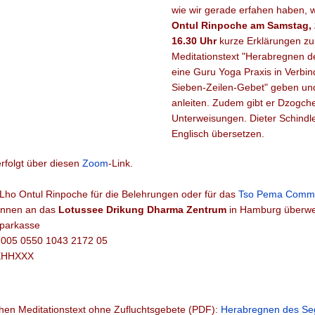
wie wir gerade erfahen haben, 
Ontul Rinpoche am Samstag, 
16.30 Uhr
kurze Erklärungen z
Meditationstext "Herabregnen d
eine Guru Yoga Praxis in Verbi
Sieben-Zeilen-Gebet" geben und
anleiten. Zudem gibt er Dzogch
Unterweisungen. Dieter Schindl
Englisch übersetzen.
rfolgt über diesen
Zoom
-Link.
Lho Ontul Rinpoche für die Belehrungen oder für das
Tso Pema Commu
nnen an das
Lotussee Drikung Dharma Zentrum
in Hamburg überwe
parkasse
2005 0550 1043 2172 05
EHHXXX
hen Meditationstext ohne Zufluchtsgebete (PDF):
Herabregnen des Se