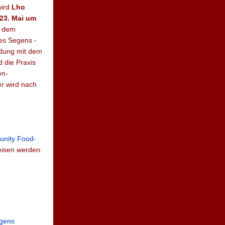
wird
Lho
23. Mai um
u dem
es Segens -
ndung mit dem
 die Praxis
en-
er wird nach
nity Food-
isen werden:
gens