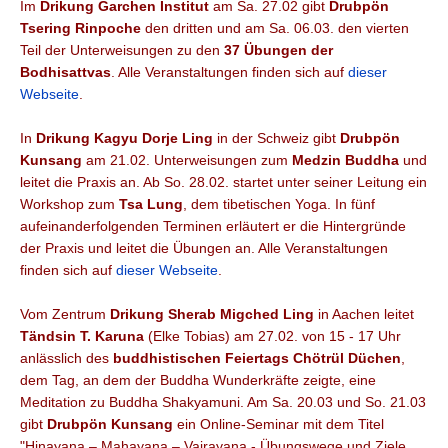
Im
Drikung Garchen Institut
am Sa. 27.02 gibt
Drubpön
Tsering Rinpoche
den dritten und am Sa. 06.03. den vierten
Teil der Unterweisungen zu den
37 Übungen der
Bodhisattvas
. Alle Veranstaltungen finden sich auf
dieser
Webseite
.
In
Drikung Kagyu Dorje Ling
in der Schweiz gibt
Drubpön
Kunsang
am 21.02. Unterweisungen zum
Medzin Buddha
und
leitet die Praxis an. Ab So. 28.02. startet unter seiner Leitung ein
Workshop zum
Tsa Lung
, dem tibetischen Yoga. In fünf
aufeinanderfolgenden Terminen erläutert er die Hintergründe
der Praxis und leitet die Übungen an.
Alle Veranstaltungen
finden sich auf
dieser Webseite
.
Vom Zentrum
Drikung Sherab Migched Ling
in Aachen leitet
Tändsin T. Karuna
(Elke Tobias) am 27.02. von 15 - 17 Uhr
anlässlich des
buddhistischen Feiertags Chötrül Düchen
,
dem Tag, an dem der Buddha Wunderkräfte zeigte, eine
Meditation zu Buddha
Shakyamuni. Am Sa. 20.03 und So. 21.03
gibt
Drubpön Kunsang
ein Online-Seminar mit dem Titel
"
Hinayana – Mahayana – Vajrayana - Übungswege und Ziele