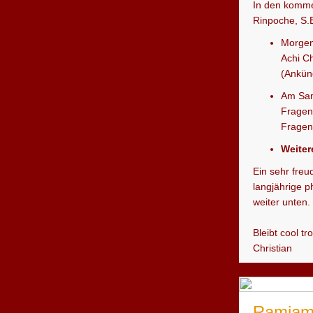
In den komme
Rinpoche, S.
Morgen
Achi C
(Ankün
Am Sam
Fragen
Fragen
Weiter
Ein sehr freu
langjährige p
weiter unten.
Bleibt cool tr
Christian
Ramjamm