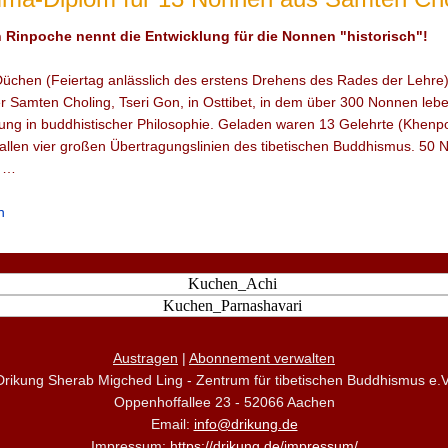
 Rinpoche nennt die Entwicklung für die Nonnen "historisch"!
üchen (Feiertag anlässlich des erstens Drehens des Rades der Lehre)
 Samten Choling, Tseri Gon, in Osttibet, in dem über 300 Nonnen lebe
ng in buddhistischer Philosophie. Geladen waren 13 Gelehrte (Khenp
allen vier großen Übertragungslinien des tibetischen Buddhismus. 50 
n …
n
Austragen
|
Abonnement verwalten
Drikung Sherab Migched Ling - Zentrum für tibetischen Buddhismus e.V
Oppenhoffallee 23 - 52066 Aachen
Email:
info@drikung.de
Impressum:
https://drikung.de/impressum/