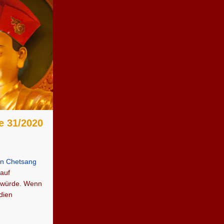
e 31/2020
ön Chetsang
auf
n würde. Wenn
edien