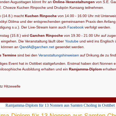
nden Augusttagen könnt Ihr an
Online-Veranstaltungen
von S.E. Ga
E. Choeze Kuchen Rinpoche und Drubpön Kunsang teilnehmen.
 (14.8.) macht
Kuchen Rinpoche
von 14.00 - 16.00 Uhr mit Unterwe
hökyi Dölma und der entsprechenden gemeinsamen Praxis den Anfang
digung s.u.). Der Live-Stream kann auch
Facebook
verfolgt werden.
stag (15.8.) wird
Garchen Rinpoche
von 19.30 - 21.00 Uhr auf zuge
 eingehen. Die Veranstaltung läuft über
Youtube
und wird ins Englisch 
 können an
QandA@garchen.net
gesendet werden.
e Termine
sind bei den
Veranstaltungshinweisen
auf Drikung.de zu fin
diges Event hat in Osttibet stattgefunden. Erstmal haben dort Nonnen e
hilosophische Ausbildung erhalten und ein
Ramjamma-Diplom
erhalte
otz Hitzewelle
a-Diplom für 13 Nonnen aus Samten Cho