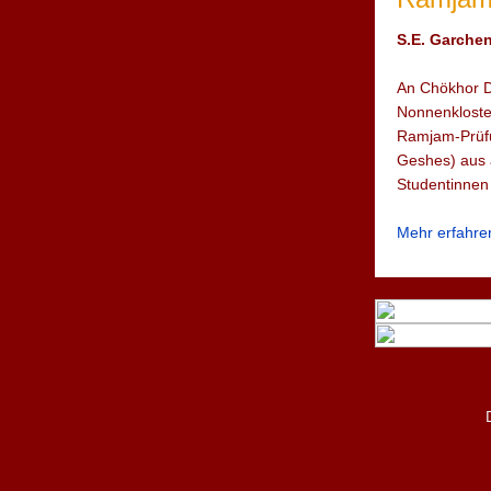
S.E. Garchen
An Chökhor D
Nonnenkloster
Ramjam-Prüfu
Geshes) aus 
Studentinne
Mehr erfahre