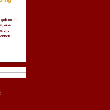
 gab es im
n, eine
os und
Nonnen-
.