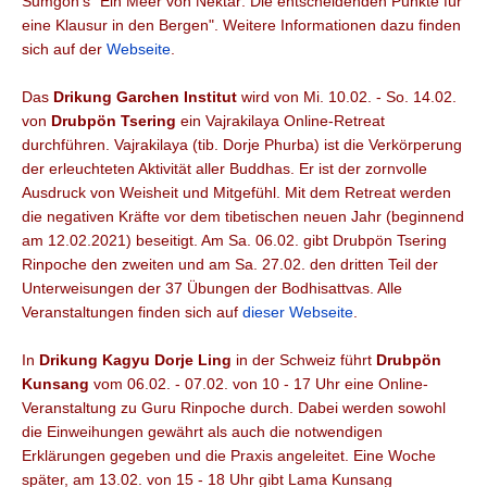
Sumgön's "Ein Meer von Nektar:
Die entscheidenden Punkte für
eine Klausur in den Bergen". Weitere Informationen dazu
finden
sich auf der
Webseite
.
Das
Drikung Garchen Institut
wird von Mi. 10.02. - So. 14.02.
von
Drubpön Tsering
ein Vajrakilaya Online-Retreat
durchführen. Vajrakilaya (tib. Dorje Phurba) ist die Verkörperung
der erleuchteten Aktivität aller Buddhas. Er ist der zornvolle
Ausdruck von Weisheit und Mitgefühl. Mit dem Retreat werden
die negativen Kräfte vor dem tibetischen neuen Jahr (beginnend
am 12.02.2021) beseitigt. Am Sa. 06.02. gibt Drubpön Tsering
Rinpoche den zweiten und am Sa. 27.02. den dritten Teil der
Unterweisungen der 37 Übungen der Bodhisattvas. Alle
Veranstaltungen finden sich auf
dieser Webseite
.
In
Drikung Kagyu Dorje Ling
in der Schweiz führt
Drubpön
Kunsang
vom 06.02. - 07.02. von 10 - 17 Uhr eine Online-
Veranstaltung zu Guru Rinpoche durch. Dabei werden sowohl
die Einweihungen gewährt als auch die notwendigen
Erklärungen gegeben und die Praxis angeleitet. Eine Woche
später, am 13.02. von 15 - 18 Uhr gibt Lama Kunsang