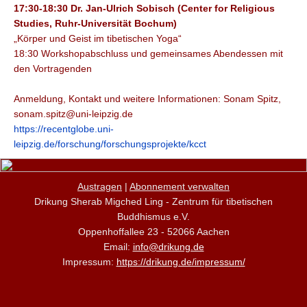
17:30-18:30 Dr. Jan-Ulrich Sobisch (Center for Religious
Studies, Ruhr-Universität Bochum)
„Körper und Geist im tibetischen Yoga“
18:30 Workshopabschluss und gemeinsames Abendessen mit
den Vortragenden
Anmeldung, Kontakt und weitere Informationen: Sonam Spitz,
sonam.spitz@uni-leipzig.de
https://recentglobe.uni-
leipzig.de/forschung/forschungsprojekte/kcct
Austragen
|
Abonnement verwalten
Drikung Sherab Migched Ling - Zentrum für tibetischen
Buddhismus e.V.
Oppenhoffallee 23 - 52066 Aachen
Email:
info@drikung.de
Impressum:
https://drikung.de/impressum/