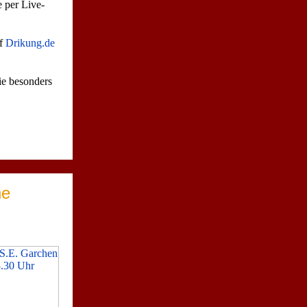
 per Live-
uf
Drikung.de
die besonders
he