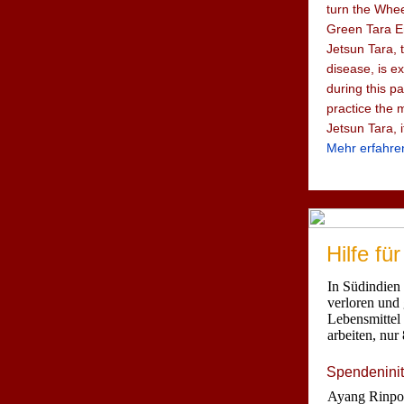
turn the Whe
Green Tara E
Jetsun Tara, 
disease, is ex
during this p
practice the m
Jetsun Tara, i
Mehr erfahre
Hilfe fü
In Südindien 
verloren und
Lebensmittel
arbeiten, nur
Spendeninit
Ayang Rinpoc