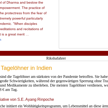
el of Dharma and bestow the
mpowerment. The practice of
the protectress from the fear of
tremely powerful particularly
andemic. "When disciples
editations and recitations of
t is a great merit …
n
r Tagelöhner in Indien
sind die Tagelöhner am stärksten von der Pandemie betroffen. Sie habe
 große Schwierigkeiten, während der gegenwärtigen Sperrung ohne Tran
 und Medikamente zu überleben. Die meisten Tagelöhner verdienen, we
 8 € am Tag.
iative von S.E. Ayang Rinpoche
he initiiert ein Wohltätigkeitsprogramm, um Lebensmittel an diese ärm