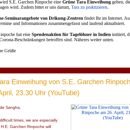
 wird S.E. Garchen Rinpoche eine
Grüne Tara Einweihung
geben, die
ragen wird. Zudem bittet er uns darum,
Tara zu praktizieren
.
ne-Seminarangebote von Drikung-Zentren
findet Ihr im Internet. A
ermine und Informationen zusammengefasst und laufend aktualisiert.
inpoche hat eine
Spendenaktion für Tagelöhner in Indien
initiiert, 
 Corona-Beschränkungen betroffen sind. Näheres weiter unten.
ne Grüße
ara Einweihung von S.E. Garchen Rinpoc
April, 23.30 Uhr (YouTube)
ide Sangha,
ifficult times, we are especially
t H.E. Garchen Rinpoche will