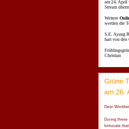
am 24. April
Stream übert
Weitere
Onli
werden die T
S.E. Ayang R
hart von den
Frühlingsgrü
Christian
Grüne T
am 26. 
Dear Worldw
During these d
fortunate tha