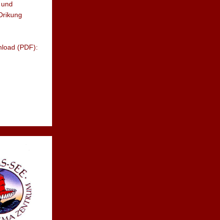
 und
Drikung
nload (PDF):