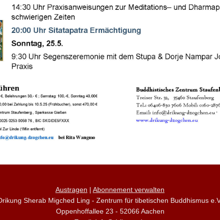
Austragen
|
Abonnement verwalten
Drikung Sherab Migched Ling - Zentrum für tibetischen Buddhismus e.V
Oppenhoffallee 23 - 52066 Aachen