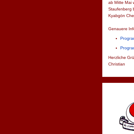
ab Mitte Mai 
Staufenberg b
Kyabgön Chets
Genauere Inf
Progr
Progra
Herzliche Gr
Christian