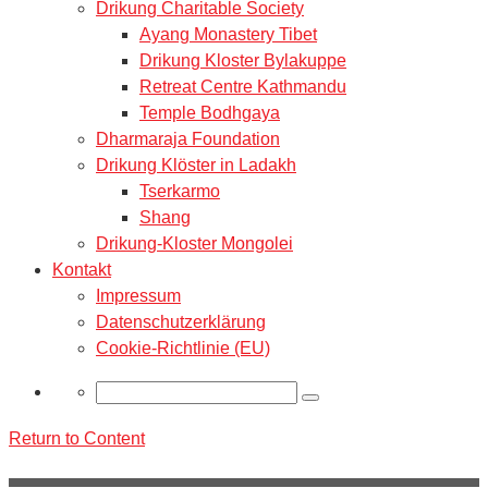
Drikung Charitable Society
Ayang Monastery Tibet
Drikung Kloster Bylakuppe
Retreat Centre Kathmandu
Temple Bodhgaya
Dharmaraja Foundation
Drikung Klöster in Ladakh
Tserkarmo
Shang
Drikung-Kloster Mongolei
Kontakt
Impressum
Datenschutzerklärung
Cookie-Richtlinie (EU)
Dharmadhara – Das Studien- und
Praxisprogramm in der Drikung-Linie
Das Dharmadhara Studien- und Praxisprogramm wurde
auf Wunsch Seiner Heiligkeit, Drikung Kyabgön Thinle
Return to Content
Lhundup, von der Drikung-Übersetzergruppe entwickelt
und im ...